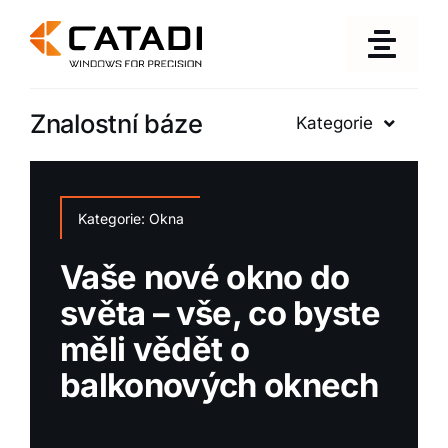
Přeskočit
na
Togg
obsah
Navig
Znalostní báze
Kategorie
Produkty
Okna
O firmě
Kategorie:
Kategorie:
Posuvné dveře
Okna
Posuvné dveře
Posuvné terasové
Vaše nové okno do
Znalostní báze
dveře pro pohodlné
světa – vše, co byste
používání
měli vědět o
Kontakt
balkonových oknech