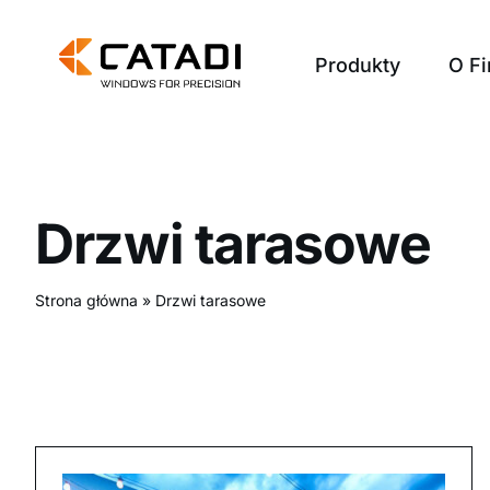
Przejdź
do
Produkty
O Fi
zawartości
Drzwi tarasowe
Strona główna
»
Drzwi tarasowe