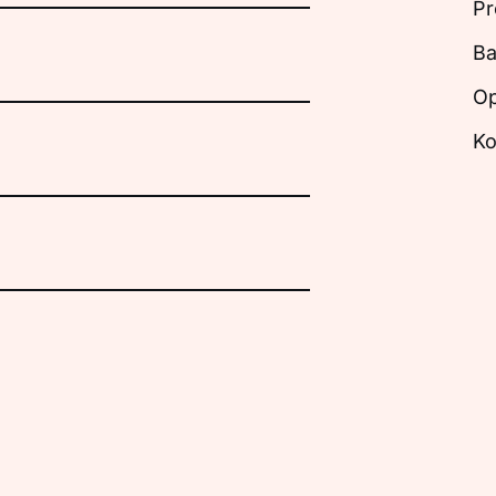
Pr
Ba
Op
Ko