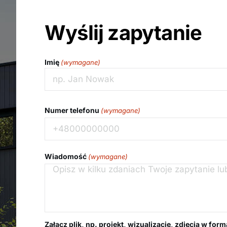
Wyślij zapytanie
Imię
(wymagane)
Imię
Numer telefonu
(wymagane)
Wiadomość
(wymagane)
Załącz plik, np. projekt, wizualizację, zdjęcia w for