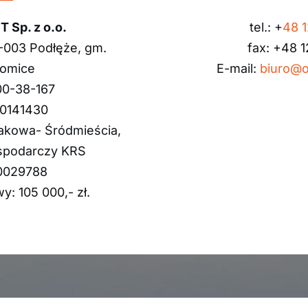
Sp. z o.o.
tel.: +
48 1
-003 Podłęże, gm.
fax: +48 1
łomice
E-mail:
biuro@o
00-38-167
0141430
akowa- Śródmieścia,
ospodarczy KRS
0029788
y: 105 000,- zł.