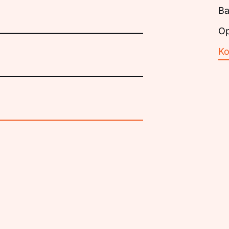
Ba
Op
Ko