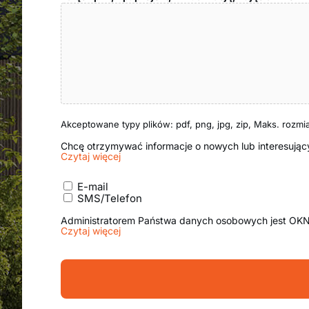
Akceptowane typy plików: pdf, png, jpg, zip, Maks. rozmiar
Chcę otrzymywać informacje o nowych lub interesują
Czytaj więcej
Zgoda
E-mail
na
SMS/Telefon
kanały
komunikacji
Administratorem Państwa danych osobowych jest OKN
Czytaj więcej