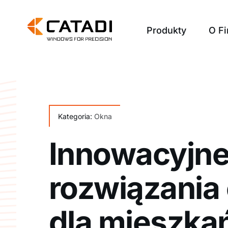
Przejdź
do
Produkty
O Fi
zawartości
Kategoria:
Okna
Innowacyjn
rozwiązania
dla mieszkań