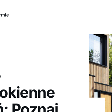
rmie
e
 okienne
: Poznaj