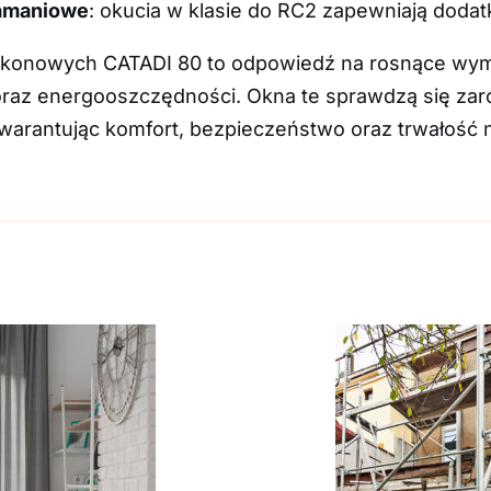
łamaniowe
: okucia w klasie do RC2 zapewniają dod
alkonowych CATADI 80 to odpowiedź na rosnące wym
 oraz energooszczędności. Okna te sprawdzą się za
arantując komfort, bezpieczeństwo oraz trwałość na