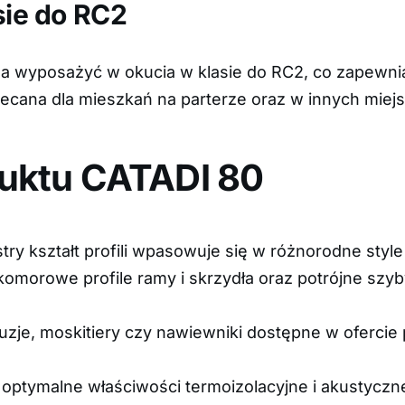
sie do RC2
a wyposażyć w okucia w klasie do RC2, co zapewn
lecana dla mieszkań na parterze oraz w innych miejs
duktu CATADI 80
stry kształt profili wpasowuje się w różnorodne style
-komorowe profile ramy i skrzydła oraz potrójne sz
żaluzje, moskitiery czy nawiewniki dostępne w oferci
: optymalne właściwości termoizolacyjne i akustyczn