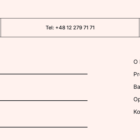
Tel:
+48 12 279 71 71
O 
Pr
Ba
Op
Ko